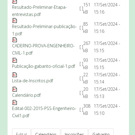
151
17/Set/2024 -
Resultado-Preliminar-Etapa-
[ ]
kB
15:16
entrevistas.pdf
85
17/Set/2024 -
Resultado-Preliminar-publicação-
[ ]
kB
15:16
1.pdf
267
17/Set/2024 -
CADERNO-PROVA-ENGENHEIRO-
[ ]
kB
15:15
CIVIL-1.pdf
93
17/Set/2024 -
[ ]
Publicação-gabarito-oficial-1.pdf
kB
15:15
22
17/Set/2024 -
[ ]
Lista-de-Inscritos.pdf
kB
15:14
20
17/Set/2024 -
[ ]
Calendário.pdf
kB
15:13
308
17/Set/2024 -
Edital-002-2015-PSS-Engenheiro-
[ ]
kB
15:10
Civil1.pdf
Edital
Calendário
Inscrições
Gabarito