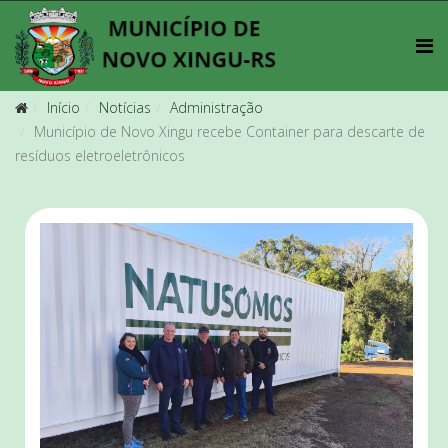
Início
Notícias
Administração
Município de Novo Xingu recebe Container para descarte de
resíduos eletroeletrônicos