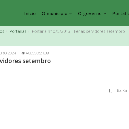
Início
O município
O governo
Portal 
vos
Portarias
Portaria nº 075/2013 - Férias servidores setembro
BRO 2024
ACESSOS: 638
ervidores setembro
[ ]
82 kB