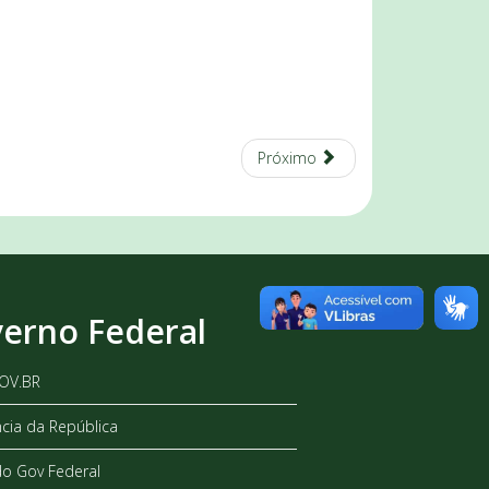
Próximo
erno Federal
GOV.BR
ncia da República
do Gov Federal