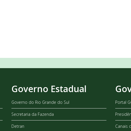
Governo Estadual
Gov
Governo do Rio Grande do Sul
Portal 
Secretaria da Fazenda
Presidê
Detran
Canais 