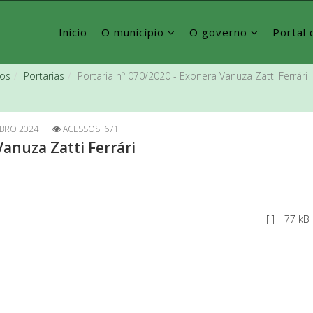
Início
O município
O governo
Portal 
vos
Portarias
Portaria nº 070/2020 - Exonera Vanuza Zatti Ferrári
BRO 2024
ACESSOS: 671
Vanuza Zatti Ferrári
[ ]
77 kB