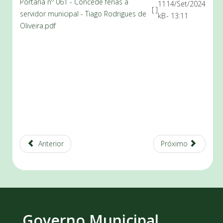
Portaria nº 061 - Concede férias a
11
14/Set/2024
[ ]
servidor municipal - Tiago Rodrigues de
kB
- 13:11
Oliveira.pdf
Anterior
Próximo
Governo Municipal