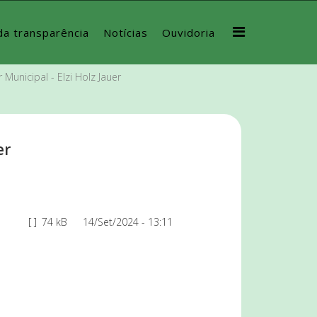
da transparência
Notícias
Ouvidoria
Municipal - Elzi Holz Jauer
er
[ ]
74 kB
14/Set/2024 - 13:11