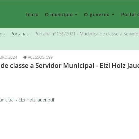
Início
O município
O governo
Portal 
vos
Portarias
Portaria nº 059/2021 - Mudança de classe a Servidor 
BRO 2024
ACESSOS: 599
e classe a Servidor Municipal - Elzi Holz Jau
icipal - Elzi Holz Jauer.pdf