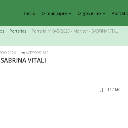
Início
O município
O governo
Portal 
vos
Portarias
Portaria nº 045/2023 - Monitor - SABRINA VITALI
BRO 2024
ACESSOS: 672
- SABRINA VITALI
[ ]
117 kB