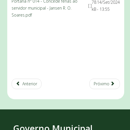
Portaria nº 014 - Concede férias ao
78
14/Set/2024
[ ]
servidor municipal - Jansen R. O.
kB
- 13:55
Soares.pdf
Anterior
Próximo
Governo Municipal