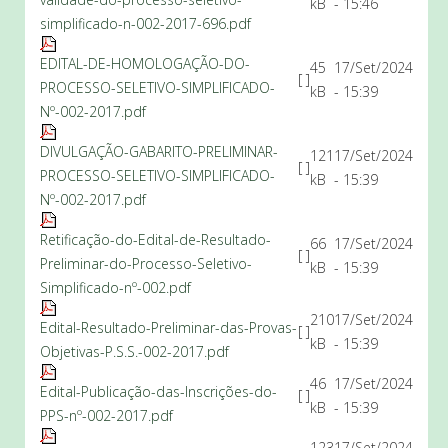
kB
- 15:46
simplificado-n-002-2017-696.pdf
EDITAL-DE-HOMOLOGAÇÃO-DO-
45
17/Set/2024
[ ]
PROCESSO-SELETIVO-SIMPLIFICADO-
kB
- 15:39
Nº-002-2017.pdf
DIVULGAÇÃO-GABARITO-PRELIMINAR-
121
17/Set/2024
[ ]
PROCESSO-SELETIVO-SIMPLIFICADO-
kB
- 15:39
Nº-002-2017.pdf
Retificação-do-Edital-de-Resultado-
66
17/Set/2024
[ ]
Preliminar-do-Processo-Seletivo-
kB
- 15:39
Simplificado-nº-002.pdf
210
17/Set/2024
Edital-Resultado-Preliminar-das-Provas-
[ ]
kB
- 15:39
Objetivas-P.S.S.-002-2017.pdf
46
17/Set/2024
Edital-Publicação-das-Inscrições-do-
[ ]
kB
- 15:39
PPS-nº-002-2017.pdf
123
17/Set/2024