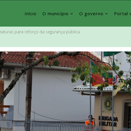
Início
O município
O governo
Portal 
viaturas para reforço da segurança pública